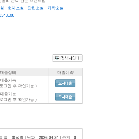
셜의 문학 전문 브랜드임
설
현대소설
단편소설
과학소설
8343108
대출상태
대출예약
대출가능
 로그인 후 확인가능 )
대출가능
 로그인 후 확인가능 )
이름 :
홍성령
| 날짜 :
2026-04-24
| 추천 :
0