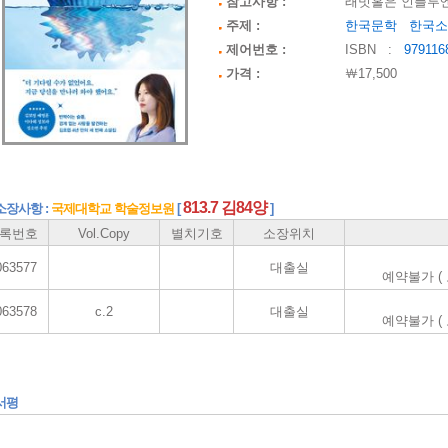
참고사항 :
래빗홀은 인플루엔
주제 :
한국문학
한국소
제어번호 :
ISBN :
979116
가격 :
￦17,500
813.7 김84양
소장사항 :
국제대학교 학술정보원
[
]
록번호
Vol.Copy
별치기호
소장위치
063577
대출실
예약불가 (
063578
c.2
대출실
예약불가 (
서평