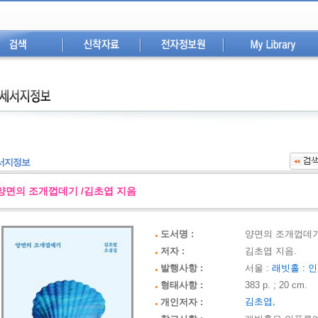
서지정보
양면의 조개껍데기 /김초엽 지음
도서명 :
양면의 조개껍데기
저자 :
김초엽 지음.
발행사항 :
서울 :
래빗홀 :
인
형태사항 :
383 p. ; 20 cm.
김초엽,
개인저자 :